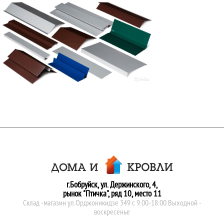
г.Бобруйск, ул. Держинского, 4,
рынок "Птичка", ряд 10, место 11
Склад -магазин ул.Орджоникидзе 349 с 9.00-18.00 Выходной -
воскресенье