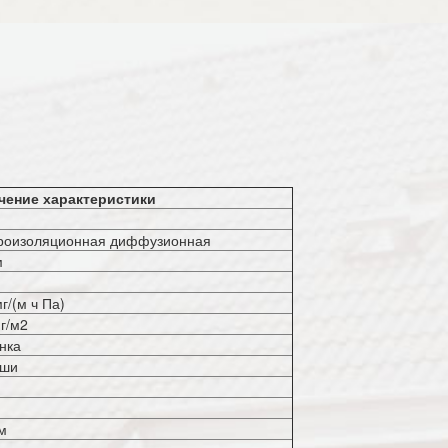
чение характеристики
роизоляционная диффузионная
м
г/(м ч Па)
 г/м2
нка
ши
 м