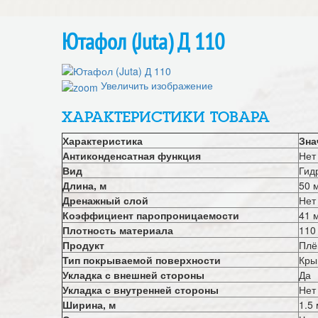
Ютафол (Juta) Д 110
Увеличить изображение
ХАРАКТЕРИСТИКИ ТОВАРА
Характеристика
Зна
Антиконденсатная функция
Нет
Вид
Гид
Длина, м
50 
Дренажный слой
Нет
Коэффициент паропроницаемости
41 м
Плотность материала
110
Продукт
Плё
Тип покрываемой поверхности
Кры
Укладка с внешней стороны
Да
Укладка с внутренней стороны
Нет
Ширина, м
1.5