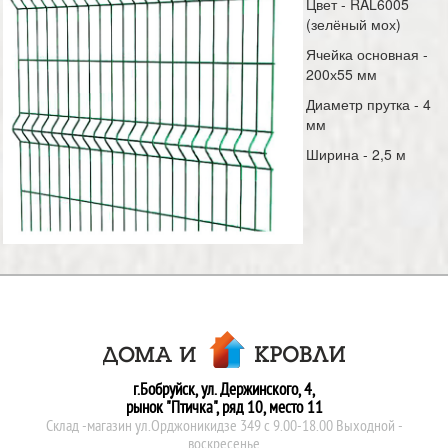
Цвет - RAL6005
(зелёный мох)
Ячейка основная -
200х55 мм
Диаметр прутка - 4
мм
Ширина - 2,5 м
г.Бобруйск, ул. Держинского, 4,
рынок "Птичка", ряд 10, место 11
Склад -магазин ул.Орджоникидзе 349 с 9.00-18.00 Выходной -
воскресенье